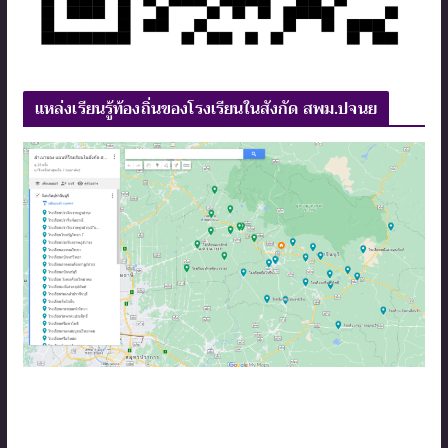
แหล่งเรียนรู้ท้องถิ่นของโรงเรียนในสังกัด สพม.ปจนย