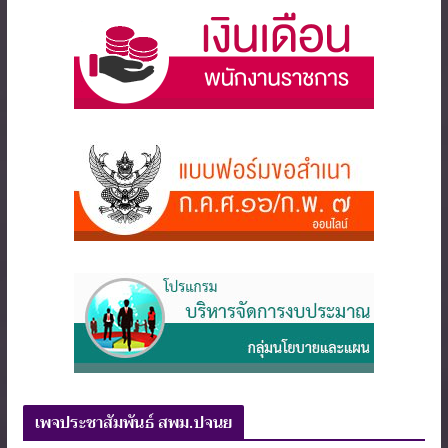
เพจประชาสัมพันธ์ สพม.ปจนย