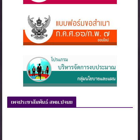
เพจประชาสัมพันธ์ สพม.ปจนย