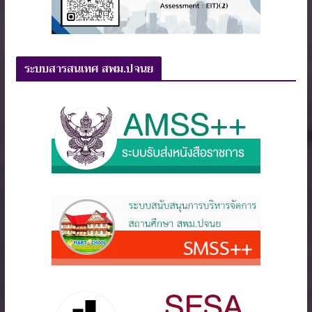
ระบบสารสนเทศ สพม.ปจนย