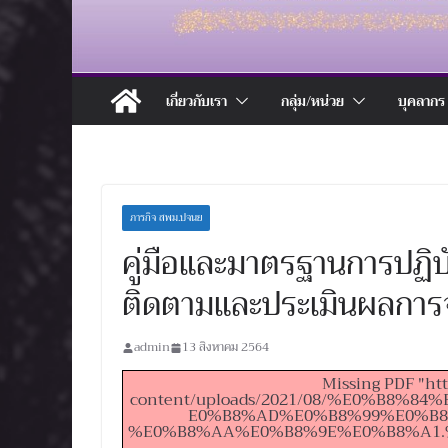
เกี่ยวกับเรา
กลุ่ม/หน่วย
บุคลากร
ภารกิจ สพม.ปจนย
คู่มือและมาตรฐานการปฏิบ
ติดตามและประเมินผลการ
admin
13 สิงหาคม 2564
Missing PDF "ht
content/uploads/2021/08/%E0%B8
E0%B8%AD%E0%B8%99%E0%B8
%E0%B8%AA%E0%B8%9E%E0%B8%A1.