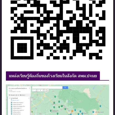
แหล่งเรียนรู้ท้องถิ่นของโรงเรียนในสังกัด สพม.ปจนย