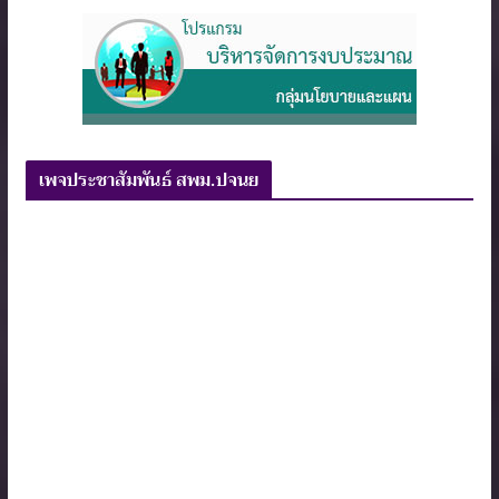
เพจประชาสัมพันธ์ สพม.ปจนย