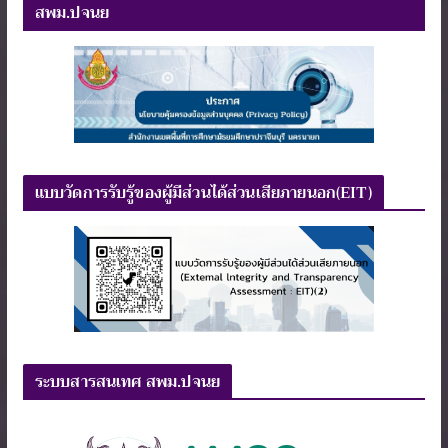
สพม.ปจนย
แบบวัดการรับรู้ของผู้มีส่วนได้ส่วนเสียภายนอก(EIT)
ระบบสารสนเทศ สพม.ปจนย