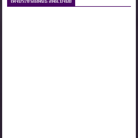
เพจประชาสัมพันธ์ สพม.ปจนย