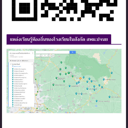
แหล่งเรียนรู้ท้องถิ่นของโรงเรียนในสังกัด สพม.ปจนย