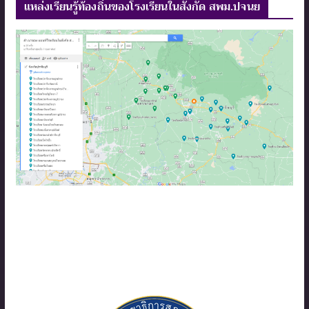
แหล่งเรียนรู้ท้องถิ่นของโรงเรียนในสังกัด สพม.ปจนย