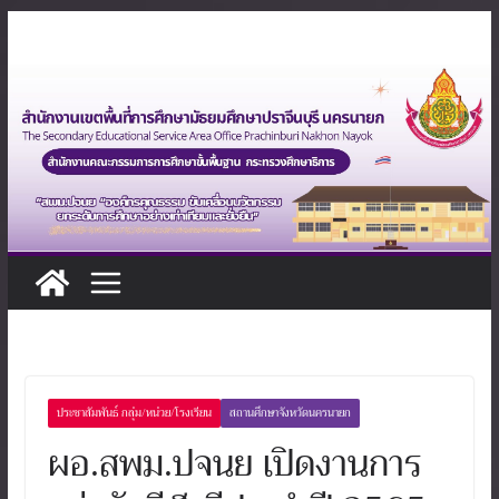
Skip
to
content
ประชาสัมพันธ์ กลุ่ม/หน่วย/โรงเรียน
สถานศึกษาจังหวัดนครนายก
ผอ.สพม.ปจนย เปิดงานการ