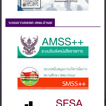
ระบบสารสนเทศ สพม.ปจนย