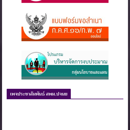
เพจประชาสัมพันธ์ สพม.ปจนย