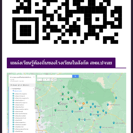
แหล่งเรียนรู้ท้องถิ่นของโรงเรียนในสังกัด สพม.ปจนย