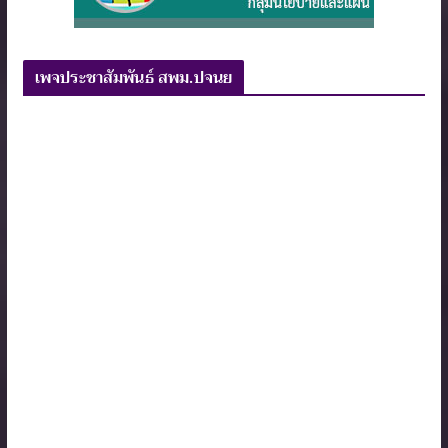
เพจประชาสัมพันธ์ สพม.ปจนย