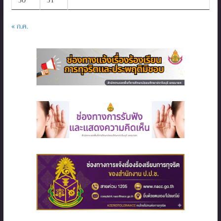
30
31
« ก.ค.