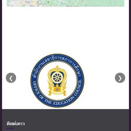
❮
❯
ติดต่อเรา