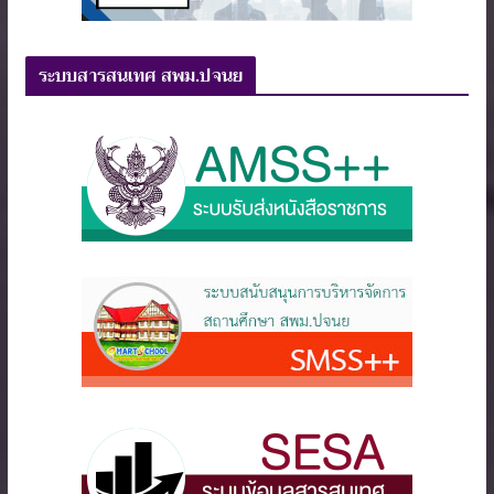
ระบบสารสนเทศ สพม.ปจนย