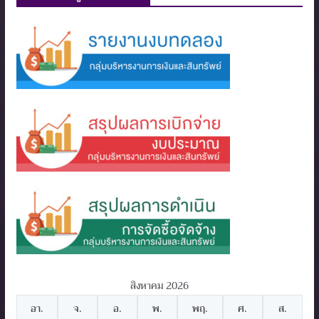
สิงหาคม 2026
อา.
จ.
อ.
พ.
พฤ.
ศ.
ส.