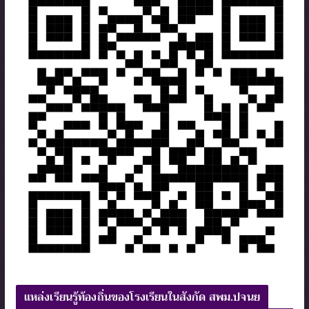
แหล่งเรียนรู้ท้องถิ่นของโรงเรียนในสังกัด สพม.ปจนย