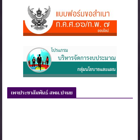
เพจประชาสัมพันธ์ สพม.ปจนย