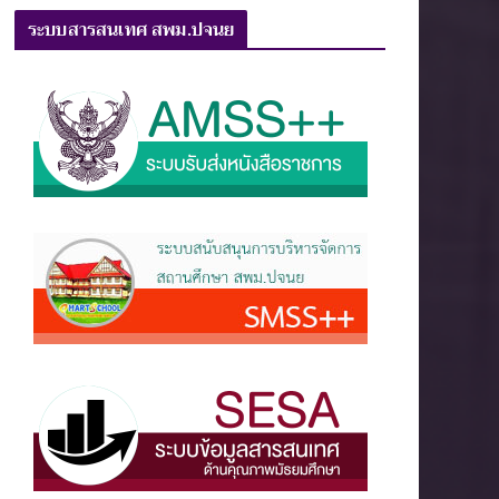
ระบบสารสนเทศ สพม.ปจนย