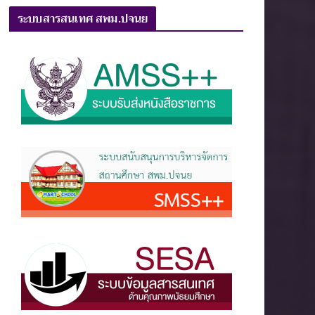
ระบบสารสนเทศ สพม.ปจนย