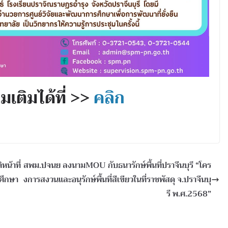
เติมได้ที่ >>
คลิก
น้าที่
สพม.ปจนย ลงนามMOU กับธนารักษ์พื้นที่ปราจีนบุรี “โคร
ศึกษา
งการสงวนและอนุรักษ์พื้นที่สีเขียวในที่ราชพัสดุ จ.ปราจีนบุ
รี พ.ศ.2568”