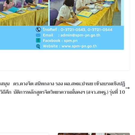
บสนุน
ดร.ดวงจิต สนิทกลาง รอง ผอ.สพม.ปจนย เข้าอบรมเชิงปฏิ
ิถีศึก
บัติการหลักสูตรจิตวิทยาความมั่นคงฯ (สจว.สพฐ.) รุ่นที่ 10