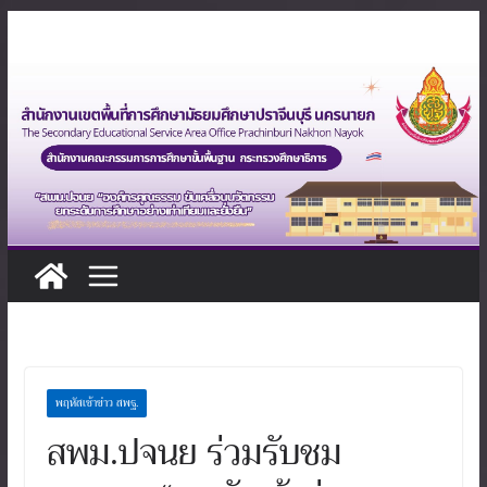
Skip
to
content
พฤหัสเช้าข่าว สพฐ.
สพม.ปจนย ร่วมรับชม