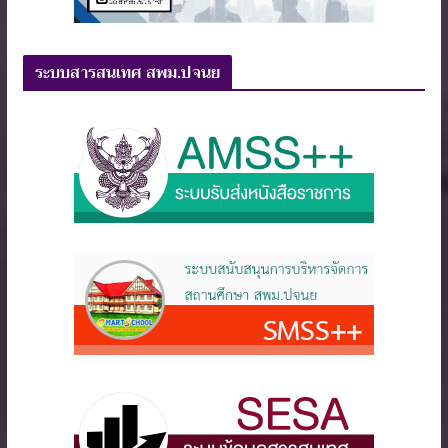
ระบบสารสนเทศ สพม.ปจนย