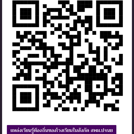
แหล่งเรียนรู้ท้องถิ่นของโรงเรียนในสังกัด สพม.ปจนย