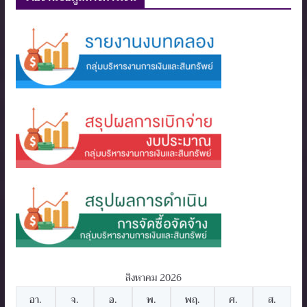
สิงหาคม 2026
อา.
จ.
อ.
พ.
พฤ.
ศ.
ส.