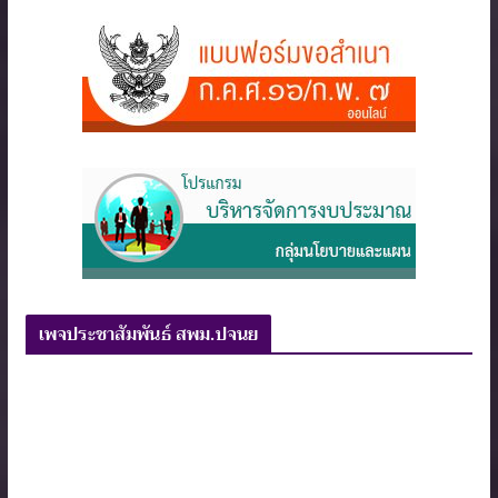
เพจประชาสัมพันธ์ สพม.ปจนย