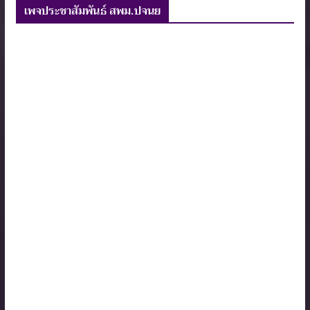
เพจประชาสัมพันธ์ สพม.ปจนย