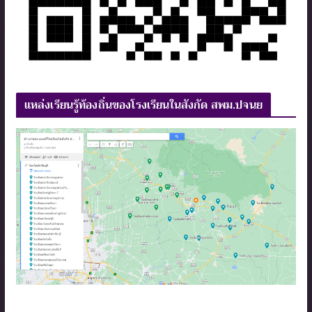
แหล่งเรียนรู้ท้องถิ่นของโรงเรียนในสังกัด สพม.ปจนย