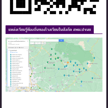
แหล่งเรียนรู้ท้องถิ่นของโรงเรียนในสังกัด สพม.ปจนย