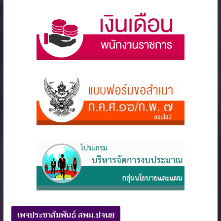
เพจประชาสัมพันธ์ สพม.ปจนย