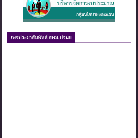
เพจประชาสัมพันธ์ สพม.ปจนย