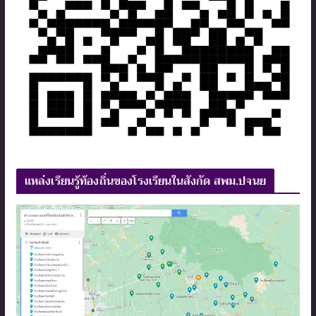
แหล่งเรียนรู้ท้องถิ่นของโรงเรียนในสังกัด สพม.ปจนย