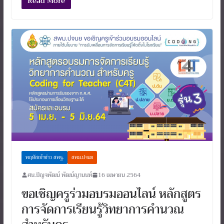
Read More
พฤหัสเช้าข่าว สพฐ.
สพม.ปจนย
ศน.ปัญจพัฒน์ พัฒน์ญานนท์
16 เมษายน 2564
ขอเชิญครูร่วมอบรมออนไลน์ หลักสูตร
การจัดการเรียนรู้วิทยาการคำนวณ