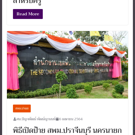
สำหรับครู
Read More
สพม.ปจนย
ศน.ปัญจพัฒน์ พัฒน์ญานนท์
6 เมษายน 2564
พิธีเปิดป้าย สพม.ปราจีนบุรี นครนายก