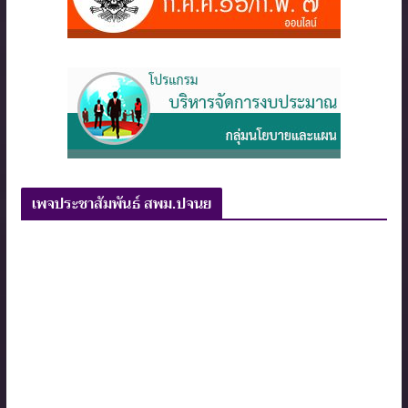
เพจประชาสัมพันธ์ สพม.ปจนย