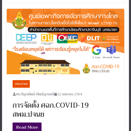
สพม.ปจนย
ศน.ปัญจพัฒน์ พัฒน์ญานนท์
22 เมษายน 2564
การจัดตั้ง ศฉก.COVID-19
สพม.ปจนย
Read More