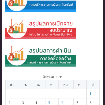
สิงหาคม 2026
อา.
จ.
อ.
พ.
พฤ.
ศ.
ส.
1
2
3
4
5
6
7
8