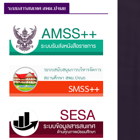
ระบบสารสนเทศ สพม.ปจนย