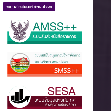
ระบบสารสนเทศ สพม.ปจนย