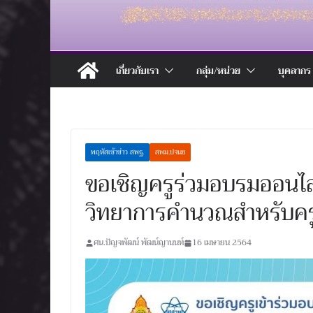
เกี่ยวกับเรา
กลุ่ม/หน่วย
บุคลากร
พฤหัสเช้าข่าว สพฐ.
สพม.ปจนย
ขอเชิญครูร่วมอบรมออนไลน
วิทยาการคำนวณสำหรับคร
ศน.ปัญจพัฒน์ พัฒน์ญานนท์
16 เมษายน 2564