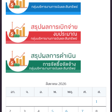
สิงหาคม 2026
อา.
จ.
อ.
พ.
พฤ.
ศ.
ส.
1
2
3
4
5
6
7
8