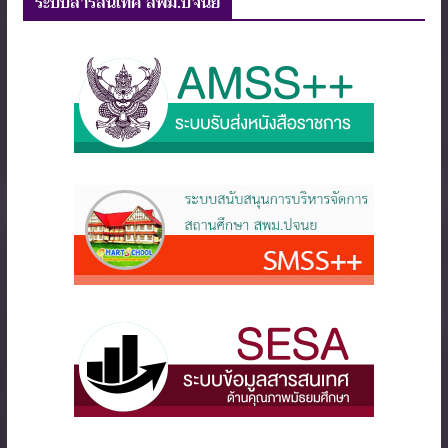
ระบบสารสนเทศ สพม.ปจนย