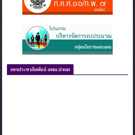
เพจประชาสัมพันธ์ สพม.ปจนย