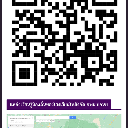
แหล่งเรียนรู้ท้องถิ่นของโรงเรียนในสังกัด สพม.ปจนย