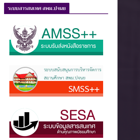
ระบบสารสนเทศ สพม.ปจนย