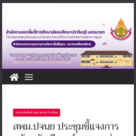
Skip
to
content
ประชาสัมพันธ์ กลุ่ม/หน่วย/โรงเรียน
สพม.ปจนย ประชุมชี้แจงการ