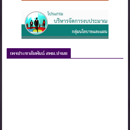
เพจประชาสัมพันธ์ สพม.ปจนย