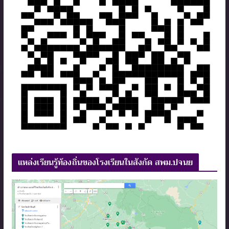
แหล่งเรียนรู้ท้องถิ่นของโรงเรียนในสังกัด สพม.ปจนย