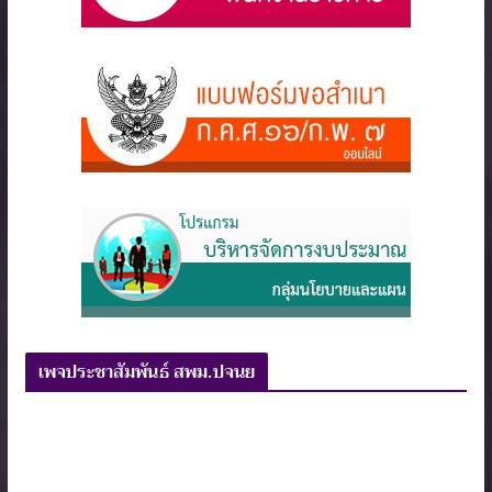
เพจประชาสัมพันธ์ สพม.ปจนย