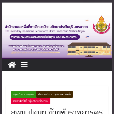
Skip
to
content
กลุ่มบริหารงานบุคคล
ประกาศสอบบรรจุ ย้ายและแต่งตั้ง
ประชาสัมพันธ์ กลุ่ม/หน่วย/โรงเรียน
สพม.ปจนย ย้ายข้าราชการครู