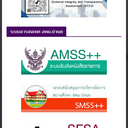
ระบบสารสนเทศ สพม.ปจนย