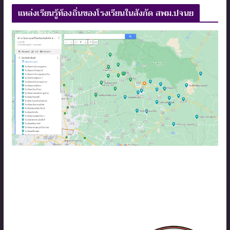
แหล่งเรียนรู้ท้องถิ่นของโรงเรียนในสังกัด สพม.ปจนย