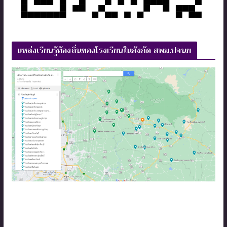
แหล่งเรียนรู้ท้องถิ่นของโรงเรียนในสังกัด สพม.ปจนย