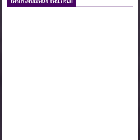
เพจประชาสัมพันธ์ สพม.ปจนย