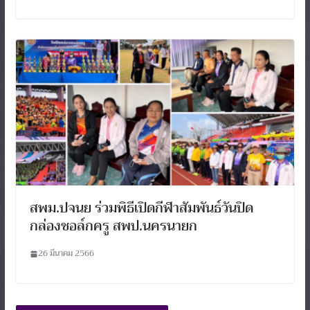
สพม.ปจนย ร่วมพิธีเปิดกีฬาสัมพันธ์วันปิด
กล่องชอล์กครู สพป.นครนายก
26 มีนาคม 2566