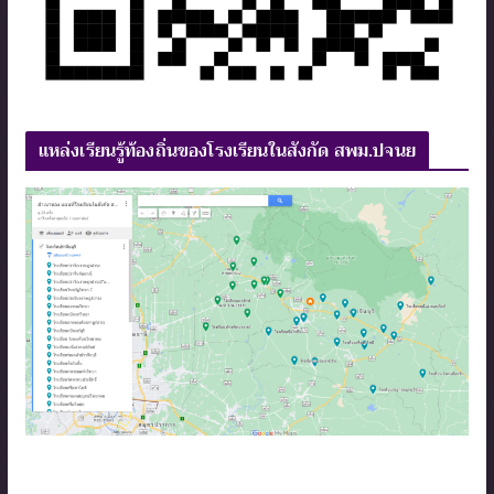
แหล่งเรียนรู้ท้องถิ่นของโรงเรียนในสังกัด สพม.ปจนย