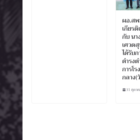
ผอ.สพม
เกียรต
กับ น
เศวตสุ
ได้รับก
ดำรงตำ
การโรง
กลาง(ว
31 ตุลา