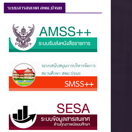
ระบบสารสนเทศ สพม.ปจนย