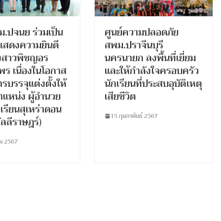
.ปจนย ร่วมเป็น
ศูนย์ความปลอดภัย
ิแสดงความยินดี
สพม.ปราจีนบุรี
างสาวพิชญอร
นครนายก ลงพื้นที่เยี่ยม
พร เนื่องในโอกาส
และให้กำลังใจครอบครัว
ารบรรจุแต่งตั้งให้
นักเรียนที่ประสบอุบัติเหตุ
แหน่ง ผู้อำนวย
เสียชีวิต
เรียนสุเหร่าดอน
15 กุมภาพันธ์ 2567
ัลลีราษฎร์)
คม 2567